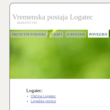
Vremenska postaja Logatec
BLEKOVA VAS
TRENUTNI PODATKI
GRAFI
O POSTAJI
POVEZAVE
Logatec:
Občina Logatec
Logaške novice