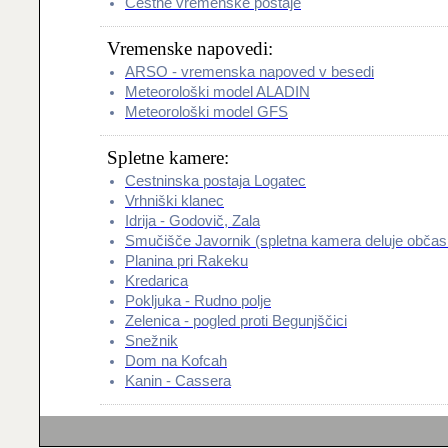
Cestne vremenske postaje
Vremenske napovedi:
ARSO - vremenska napoved v besedi
Meteorološki model ALADIN
Meteorološki model GFS
Spletne kamere:
Cestninska postaja Logatec
Vrhniški klanec
Idrija - Godovič, Zala
Smučišče Javornik (spletna kamera deluje občas
Planina pri Rakeku
Kredarica
Pokljuka - Rudno polje
Zelenica - pogled proti Begunjščici
Snežnik
Dom na Kofcah
Kanin - Cassera